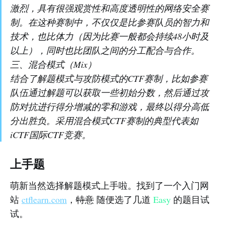
激烈，具有很强观赏性和高度透明性的网络安全赛
制。在这种赛制中，不仅仅是比参赛队员的智力和
技术，也比体力（因为比赛一般都会持续48小时及
以上），同时也比团队之间的分工配合与合作。
三、混合模式（Mix）
结合了解题模式与攻防模式的CTF赛制，比如参赛
队伍通过解题可以获取一些初始分数，然后通过攻
防对抗进行得分增减的零和游戏，最终以得分高低
分出胜负。采用混合模式CTF赛制的典型代表如
iCTF国际CTF竞赛。
上手题
萌新当然选择解题模式上手啦。找到了一个入门网
站
ctflearn.com
，
特意
随便选了几道
Easy
的题目试
试。