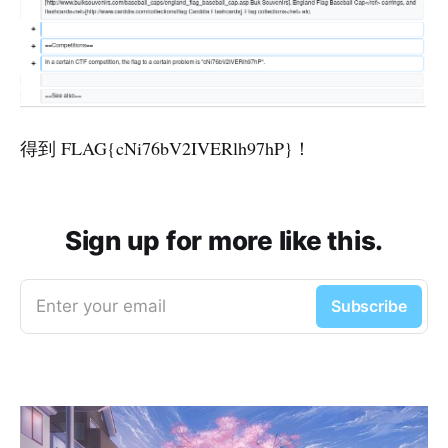
得到 FLAG{cNi76bV2IVERlh97hP}！
Sign up for more like this.
Enter your email
Subscribe