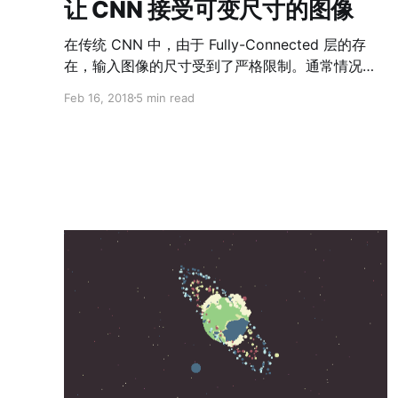
让 CNN 接受可变尺寸的图像
在传统 CNN 中，由于 Fully-Connected 层的存
在，输入图像的尺寸受到了严格限制。通常情况
下，我们需要对原始图片进行裁剪（crop）或变形
Feb 16, 2018
5 min read
（warp）的操作来调整其尺寸使其适配于 CNN。
然而裁剪过的图片可能包含不了所需的所有信息，
而改变纵横比的变形操作也可能会使关键部分产生
非期望的形变。由于图片内容的丢失或失真，模型
的准确度会受到很大的影响。