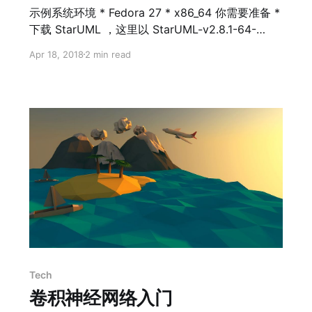
示例系统环境 * Fedora 27 * x86_64 你需要准备 *
下载 StarUML ，这里以 StarUML-v2.8.1-64-
bit.deb 为例。 * 下载 libgcrypt。 安装 StarUML
Apr 18, 2018
2 min read
解压 deb ar vx ./StarUML-v2.8.1-64-bit.deb tar -
xf ./data.tar.xz 解决一些依赖问题 sudo dnf install
binutils systemd-libs rpm -Uvh libgcrypt11-
1.4.4-5.1.x86_64.rpm 如果不存在
/usr/lib64/libudev.
Tech
卷积神经网络入门