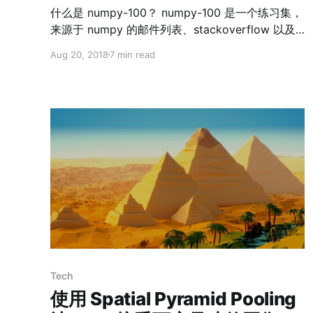
什么是 numpy-100？ numpy-100 是一个练习集，
来源于 numpy 的邮件列表、stackoverflow 以及
numpy 的官方文档。其目的是为了给新手（如果老
Aug 20, 2018
7 min read
玩家也需要的话）提供方便快捷的查询及相关练
习。 开始做题吧 1. 导入 numpy 包并命名为 np
(★☆☆) import numpy as np 2. 查看 numpy 版
本及配置信息 (★☆☆) print(np.__version__)
np.show_config() 3. 建立一个 10 维的零向量
(★☆☆) x = np.zeros(10) print(x) 4. 获取某个
ndarray 占用的内存大小 (★☆☆) x = np.
Tech
使用 Spatial Pyramid Pooling