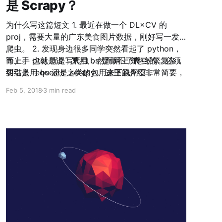
是 Scrapy？
为什么写这篇短文 1. 最近在做一个 DL×CV 的
proj，需要大量的广东美食图片数据，刚好写一发
爬虫。 2. 发现身边很多同学突然看起了 python，
,
而上手 proj 就是写爬虫，然而网上资料纷繁复杂，
等）。 也就是说，只用 bs 是做不了爬虫的，必须
纠结是用 bs 还是 scrapy。 这里的介绍非常简要，
要引入 requests 之类的包用来下载网页，
涉及深层姿势的部分请出门右拐官网。 一些背景姿
Feb 5, 2018
3 min read
势 在 bs 和 scrapy 之间做选择前，首先当然要了
解他们是什么，差别何在。 * Scrapy 是一个非常成
熟的工具包，你只要写很少的东西就能达到你要的
效果——创建一个 spider 下载网页并提取其中有用
的数据。 * BeautifulSoup 则是一个面向网页的工
具，它能够解析 DOM 树并提取某些特定的节点
（比如