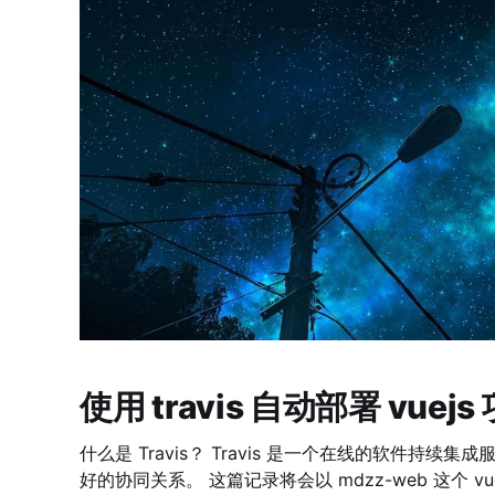
使用 travis 自动部署 vuejs
什么是 Travis？ Travis 是一个在线的软件持续集成服务，与 GitHub 之间有着良
好的协同关系。 这篇记录将会以 mdzz-web 这个 vuejs 项目举例。 vuejs 项目