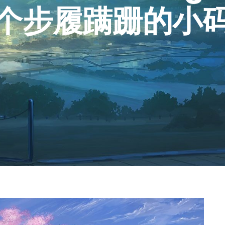
个步履蹒跚的小