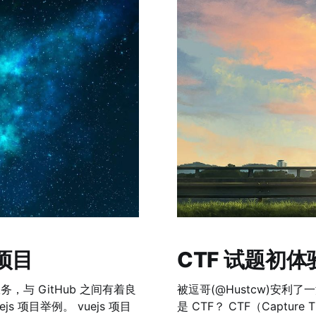
 项目
CTF 试题初体
被逗哥(@Hustcw)安利了
是 CTF？ CTF（Capture The Flag）中文一般译作夺旗赛，在网络安全领域中指