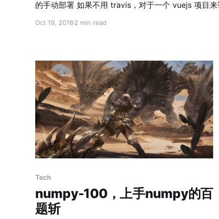
的手动部署 如果不用 travis，对于一个 vuejs 项目来说，大概有这两种部署方
式： 开发环境打包 在开发机上打包出静态文件，再将 dist 上传到生产环境。
Oct 19, 2018
2 min read
npm install npm run build rsync ./dist/*
@
:
生产环境打包 在生产环境中拉取仓
库，打包，再拷贝到目标路径。 npm install 
不复杂，但是想让集成过程更加自动化（比如自动测
Tech
numpy-100，上手numpy的百
题斩