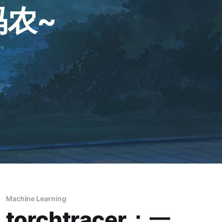
码农~
Machine Learning
torchtracer：一