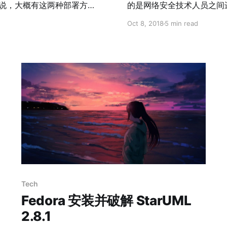
的是网络安全技术人员之间
团队之间通过进行攻防对抗
Oct 8, 2018
5 min read
得到一串具有一定格式的字
npm run build cp ./dist/*
这样做并
数。 CTF 主要分为3类比赛模式： 一、解题模式（Jeopardy） 在解题模式CTF
试）
赛制中，参赛队伍可以通过
ACM编程竞赛、信息学奥
间来排名，通常用于在线选
透、密码、取证、隐写、安全编程等类别。 二、攻防模式
在攻防模式CTF赛制中，
务漏洞并攻击对手服务来得
式CTF赛制可以实时通过得
Tech
Fedora 安装并破解 StarUML
2.8.1