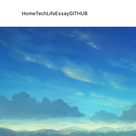
Home
Tech
Life
Essay
GITHUB